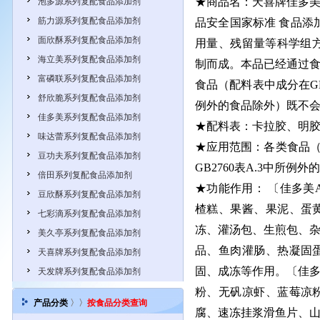
★商品名：天喜牌佳多美
泡多源系列复配食品添加剂
筋力源系列复配食品添加剂
品安全国家标准 食品添
面欣酥系列复配食品添加剂
用量、残留量等科学组方
海立美系列复配食品添加剂
制而成。本品已经通过
富磷联系列复配食品添加剂
食品（配料表中成分在GB
舒欣脆系列复配食品添加剂
例外的食品除外）
既不
佳多美系列复配食品添加剂
★配料表：
卡拉胶、明
味达蕾系列复配食品添加剂
★应用范围：
各类食品（
豆功夫系列复配食品添加剂
GB2760表A.3中所例
倍田系列复配食品添加剂
★功能作用： 〔佳多美
豆欣酥系列复配食品添加剂
楂糕、果酱、果泥、蛋
七彩滴系列复配食品添加剂
冻、灌汤包、生煎包、
美久亭系列复配食品添加剂
品、鱼肉灌肠、热凝固
天喜牌系列复配食品添加剂
固、成冻等作用。〔佳多
天发牌系列复配食品添加剂
粉、无矾凉虾、蓝莓凉
产品分类
〉〉
按食品分类查询
腐、速冻挂浆滑鱼片、