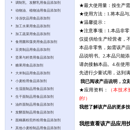
调制乳、发酵乳用食品添加剂
★最大使用量：
按生产需
动物油、植物油用食品添加剂
★使用方法：
1.将本品
冷冻饮品用食品添加剂
★温馨提示：
加工水果用食品添加剂
★注意事项：1.本品非
加工蔬菜用食品添加剂
仅提供给生产经营者，
食用菌和藻类用食品添加剂
本品非零售，如需该产品
豆类制品用食品添加剂
品说明书。2.本品只能
坚果与籽类用食品添加剂
请勿接触本品。4.在使
糖果用食品添加剂
先进行少量试用，达到
大米制品用食品添加剂
小麦粉用食品添加剂
我已阅读产品说明，立
生湿面制品用食品添加剂
★应用资料：
（本技术
生干面制品用食品添加剂
的!）
油炸面制品用食品添加剂
我想了解该产品的更多
发酵面制品用食品添加剂
面糊裹粉煎炸粉用食品添加剂
我想查看该产品应用
其他小麦粉制品用食品添加剂