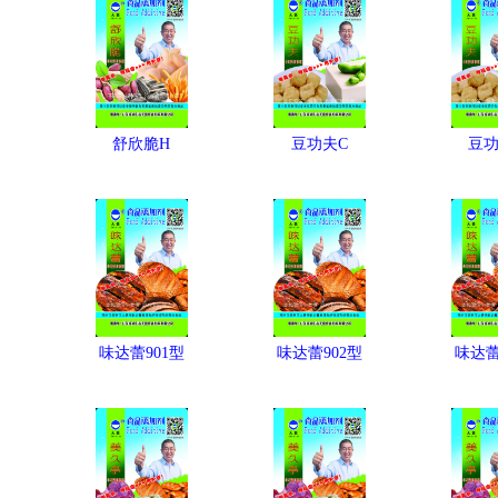
舒欣脆H
豆功夫C
豆功
味达蕾901型
味达蕾902型
味达蕾