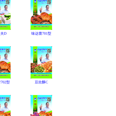
夫D
味达蕾701型
702型
豆欣酥C