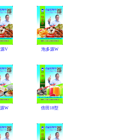
源V
泡多源W
源W
倍田18型