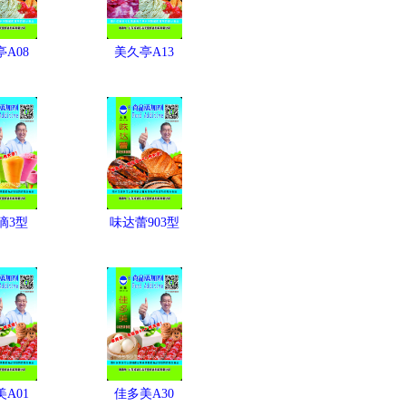
A08
美久亭A13
滴3型
味达蕾903型
A01
佳多美A30