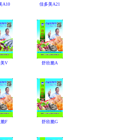
A10
佳多美A21
美V
舒欣脆A
脆F
舒欣脆G