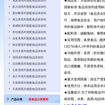
泡多源系列复配食品添加剂
★商品名：天喜牌舒欣脆D型
筋力源系列复配食品添加剂
国家标准 食品添加剂使用标
面欣酥系列复配食品添加剂
组方，并且按照《食品安全国
海立美系列复配食品添加剂
可，保障食品安全。用户按照
富磷联系列复配食品添加剂
求的食品除外；配料表中成分
舒欣脆系列复配食品添加剂
★配料表：碳酸氢钠、葡萄糖
佳多美系列复配食品添加剂
★应用范围：各类食品（配料
味达蕾系列复配食品添加剂
GB2760表A.2中所列的食
豆功夫系列复配食品添加剂
★功能作用：采用〔舒欣脆
倍田系列复配食品添加剂
制品、藻类制品等膨松饱满
豆欣酥系列复配食品添加剂
后口感脆嫩、不易变色变味
七彩滴系列复配食品添加剂
条等。
美久亭系列复配食品添加剂
★最大使用限量：按生产需要
天喜牌系列复配食品添加剂
★使用方法：将本品用凉水
天发牌系列复配食品添加剂
★温馨提示:为了抑制食品
保存期，水果、蔬菜(包括块
产品分类
〉〉
按食品分类查询