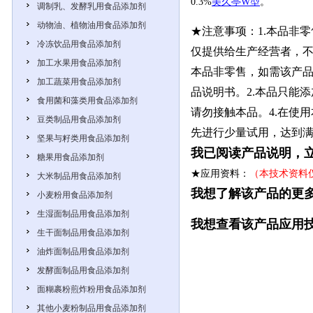
0.3%
美久亭W型
。
调制乳、发酵乳用食品添加剂
动物油、植物油用食品添加剂
★注意事项：1.本品非
冷冻饮品用食品添加剂
仅提供给生产经营者，不
加工水果用食品添加剂
本品非零售，如需该产品
加工蔬菜用食品添加剂
品说明书。2.本品只能
食用菌和藻类用食品添加剂
请勿接触本品。4.在使
豆类制品用食品添加剂
先进行少量试用，达到
坚果与籽类用食品添加剂
我已阅读产品说明，
糖果用食品添加剂
★应用资料：
（本技术资料
大米制品用食品添加剂
我想了解该产品的更
小麦粉用食品添加剂
生湿面制品用食品添加剂
我想查看该产品应用
生干面制品用食品添加剂
油炸面制品用食品添加剂
发酵面制品用食品添加剂
面糊裹粉煎炸粉用食品添加剂
其他小麦粉制品用食品添加剂