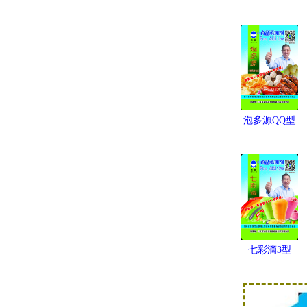
泡多源QQ型
七彩滴3型