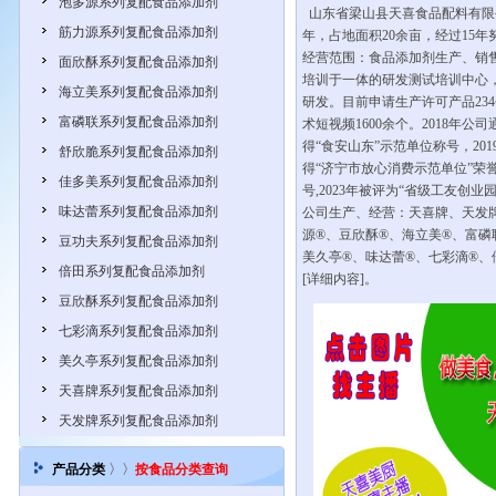
泡多源系列复配食品添加剂
山东省梁山县天喜食品配料有限公
筋力源系列复配食品添加剂
年，占地面积20余亩，经过15
经营范围：食品添加剂生产、销
面欣酥系列复配食品添加剂
培训于一体的研发测试培训中心
海立美系列复配食品添加剂
研发。目前申请生产许可产品23
富磷联系列复配食品添加剂
术短视频1600余个。2018年公司
得“食安山东”示范单位称号，201
舒欣脆系列复配食品添加剂
得“济宁市放心消费示范单位”荣誉
佳多美系列复配食品添加剂
号,2023年被评为“省级工友创业园
味达蕾系列复配食品添加剂
公司生产、经营：天喜牌、天发
源®、豆欣酥®、海立美®、富磷
豆功夫系列复配食品添加剂
美久亭®、味达蕾®、七彩滴®、
倍田系列复配食品添加剂
[详细内容]。
豆欣酥系列复配食品添加剂
七彩滴系列复配食品添加剂
美久亭系列复配食品添加剂
天喜牌系列复配食品添加剂
天发牌系列复配食品添加剂
产品分类
〉〉
按食品分类查询